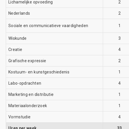
Lichamelijke opvoeding
2
Nederlands
2
Sociale en communicatieve vaardigheden
1
Wiskunde
3
Creatie
4
Grafische expressie
2
Kostuum- en kunstgeschiedenis
1
Labo-opdrachten
4
Marketing en distributie
1
Materiaalonderzoek
1
Vormstudie
4
Uren per week
33