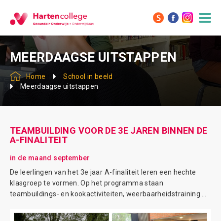
MEERDAAGSE UITSTAPPEN
Home
School in beeld
Meerdaagse uitstappen
TEAMBUILDING VOOR DE 3E JAREN BINNEN DE
A-FINALITEIT
in de maand september
De leerlingen van het 3e jaar A-finaliteit leren een hechte
klasgroep te vormen. Op het programma staan
teambuildings- en kookactiviteiten, weerbaarheidstraining …