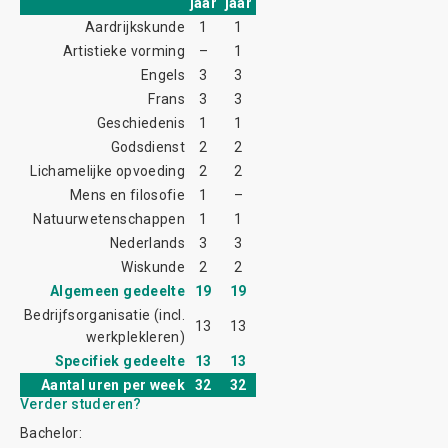
jaar
jaar
Aardrijkskunde
1
1
Artistieke vorming
–
1
Engels
3
3
Frans
3
3
Geschiedenis
1
1
Godsdienst
2
2
Lichamelijke opvoeding
2
2
Mens en filosofie
1
–
Natuurwetenschappen
1
1
Nederlands
3
3
Wiskunde
2
2
Algemeen gedeelte
19
19
Bedrijfsorganisatie (incl.
13
13
werkplekleren)
Specifiek gedeelte
13
13
Aantal uren per week
32
32
Verder studeren?
Bachelor: