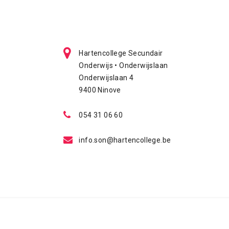
Hartencollege Secundair
Onderwijs • Onderwijslaan
Onderwijslaan 4
9400 Ninove
054 31 06 60
info.son@hartencollege.be