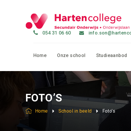
054 31 06 60
info.son@hartenco
Home
Onze school
Studieaanbod
FOTO’S
Home
School in beeld
Foto’s