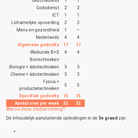
Geschiedenis
1
1
Godsdienst
2
2
ICT
1
1
Lichamelijke opvoeding
2
2
Mens en gezondheid
1
–
Nederlands
4
4
Algemeen gedeelte
17
17
Wiskunde B+S
4
4
Biotechnieken
Biologie + labotechnieken
3
3
Chemie + labotechnieken
3
3
Fysica +
5
5
productietechnieken
Specifiek gedeelte
15
15
Aantal uren per week
32
32
Wat na deze studierichting?
De inhoudelijk aansluitende opleidingen in de
3e graad
zijn: