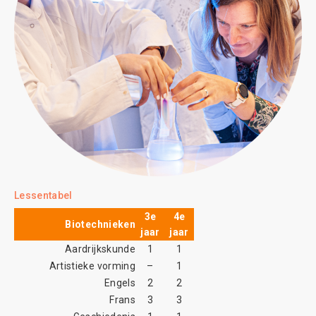
Lessentabel
3e
4e
Biotechnieken
jaar
jaar
Aardrijkskunde
1
1
Artistieke vorming
–
1
Engels
2
2
Frans
3
3